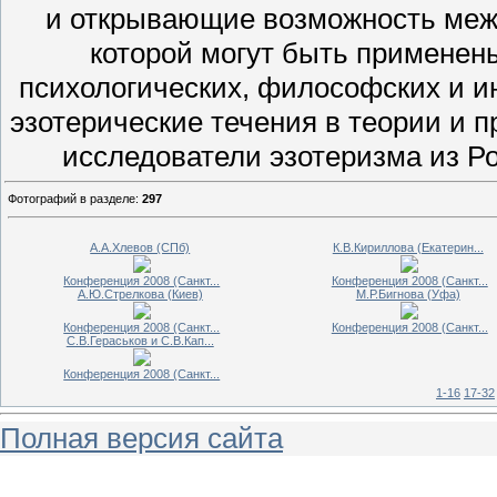
и открывающие возможность меж
которой могут быть применены
психологических, философских и и
эзотерические течения в теории и 
исследователи эзотеризма из Ро
Фотографий в разделе
:
297
А.А.Хлевов (СПб)
К.В.Кириллова (Екатерин...
Конференция 2008 (Санкт...
Конференция 2008 (Санкт...
А.Ю.Стрелкова (Киев)
М.Р.Бигнова (Уфа)
Конференция 2008 (Санкт...
Конференция 2008 (Санкт...
С.В.Гераськов и С.В.Кап...
Конференция 2008 (Санкт...
1-16
17-32
Полная версия сайта