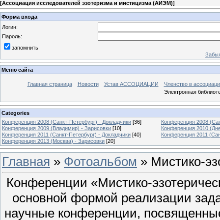
[
Ассоциация исследователей эзотеризма и мистицизма (АИЭМ)
]
Форма входа
Логин:
Пароль:
запомнить
Забыл
Меню сайта
Главная страница
Новости
Устав АССОЦИАЦИИ
Членство в ассоциаци
Электронная библиот
Categories
Конференция 2008 (Санкт-Петербург) - Докладчики
[36]
Конференция 2008 (Сан
Конференция 2009 (Владимир) - Зарисовки
[10]
Конференция 2010 (Дне
Конференция 2011 (Санкт-Петербург) - Докладчики
[40]
Конференция 2011 (Сан
Конференция 2013 (Москва) - Зарисовки
[20]
Главная
»
Фотоальбом
» Мистико-эзо
Конференции «Мистико-эзотерическ
основной формой реализации зад
научные конференции, посвященны